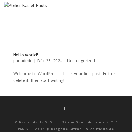
Hello world!
par
admin
|
Déc 23, 2024
|
Uncategorized
Welcome to WordPress. This is your first post. Edit or
delete it, then start writing!
© Bas et Hauts 2025 • 332 rue Saint Honoré - 75001
PARIS | Design
© Grégoire Gitton
|
> Politique de